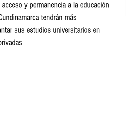
e acceso y permanencia a la educación 
e Cundinamarca tendrán más 
ntar sus estudios universitarios en 
adas                                              