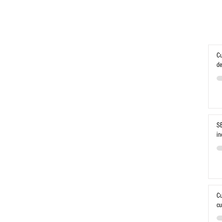
Cu
de
SE
in
Cu
cu