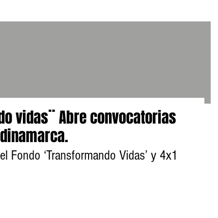
o vidas¨ Abre convocatorias
ndinamarca.
del Fondo ‘Transformando Vidas’ y 4x1 
                                                     