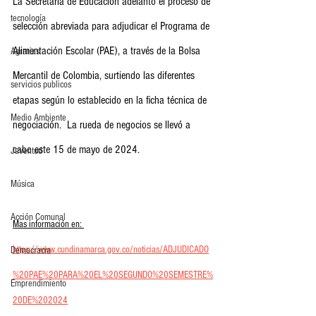
La Secretaría de Educación adelantó el proceso de 
tecnología
selección abreviada para adjudicar el Programa de 
Alimentación Escolar (PAE), a través de la Bolsa 
Agrarias
Mercantil de Colombia, surtiendo las diferentes 
servicios publicos
etapas según lo establecido en la ficha técnica de 
Medio Ambiente
negociación.  La rueda de negocios se llevó a 
cabo este 15 de mayo de 2024.                          
Juventud
Música
Acción Comunal
Mas información en: 
https://www.cundinamarca.gov.co/noticias/ADJUDICADO
Democracia
%20PAE%20PARA%20EL%20SEGUNDO%20SEMESTRE%
Emprendimiento
20DE%202024