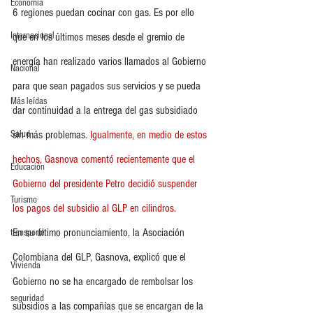
Economia
6 regiones puedan cocinar con gas. Es por ello 
Internacional
que en los últimos meses desde el gremio de 
energía han realizado varios llamados al Gobierno 
Nacional
para que sean pagados sus servicios y se pueda 
Más leídas
dar continuidad a la entrega del gas subsidiado 
Salud
sin más problemas.
 Igualmente, en medio de estos 
hechos, Gasnova comentó recientemente que el 
Educación
Gobierno del presidente Petro decidió suspender 
Turismo
los pagos del subsidio al GLP en cilindros.
En su último pronunciamiento, la Asociación 
transporte
Colombiana del GLP, Gasnova, explicó que el 
Vivienda
Gobierno no se ha encargado de rembolsar los 
seguridad
subsidios a las compañías que se encargan de la 