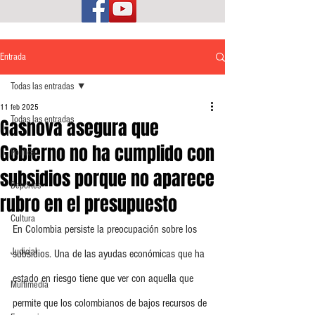
Entrada
Todas las entradas
11 feb 2025
Todas las entradas
Gasnova asegura que
Gobierno no ha cumplido con
Política
subsidios porque no aparece
Deportes
rubro en el presupuesto
Cultura
En Colombia persiste la preocupación sobre los 
Judicial
subsidios. Una de las ayudas económicas que ha 
estado en riesgo tiene que ver con aquella que 
Multimedia
permite que los colombianos de bajos recursos de 