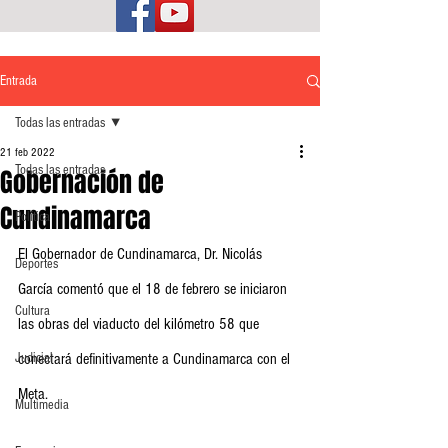
Entrada
Todas las entradas
21 feb 2022
Todas las entradas
Gobernación de
Cundinamarca
Política
El Gobernador de Cundinamarca, Dr. Nicolás 
Deportes
García comentó que el 18 de febrero se iniciaron 
Cultura
las obras del viaducto del kilómetro 58 que 
Judicial
conectará definitivamente a Cundinamarca con el 
Meta. 
Multimedia