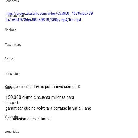
Economia
https://video.wixstatic.com/video/e5a9b0_4578cf6a779
Internacional
241c8b1978de496539619/360p/mp4/file.mp4
Nacional
Más leídas
Salud
Educación
Agradecemos al Invías por la inversión de $ 
Turismo
150.000 ciento cincuenta millones para 
transporte
garantizar que no volverá a cerrarse la vía al llano 
Vivienda
con ocasión de este tramo.
seguridad