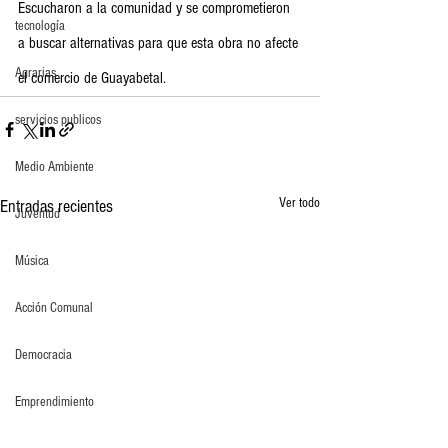
Escucharon a la comunidad y se comprometieron 
tecnología
a buscar alternativas para que esta obra no afecte 
Agrarias
el comercio de Guayabetal.
servicios publicos
Medio Ambiente
Ver todo
Entradas recientes
Juventud
Música
Acción Comunal
Democracia
Emprendimiento