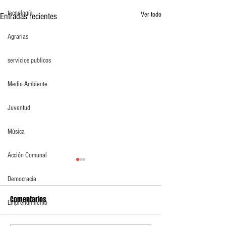
tecnología
Ver todo
Entradas recientes
Agrarias
servicios publicos
Medio Ambiente
Juventud
Música
Acción Comunal
Democracia
Comentarios
Emprendimiento