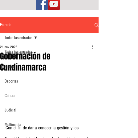
Entrada
Todas las entradas
21 nov 2023
Todas las entradas
Gobernación de
Cundinamarca
Política
Deportes
Cultura
Judicial
Multimedia
Con el fin de dar a conocer la gestión y los 