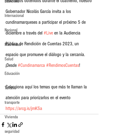
resultados obtenidos durante el cuatrienio, nuestro 
Economia
Gobernador Nicolás García invita a los 
Internacional
cundinamarqueses a participar el próximo 5 de 
Nacional
diciembre a través del 
#Live
 en la Audiencia 
Pública de Rendición de Cuentas 2023, un 
Más leídas
espacio que promueve el diálogo y la cercanía. 
Salud
¡Desde 
#Cundinamarca
#RendimosCuentas
!
Educación
Selecciona aquí los temas que más te llaman la 
Turismo
atención para priorizarlos en el evento 
transporte
https://arcg.is/jmKSa
Vivienda
seguridad