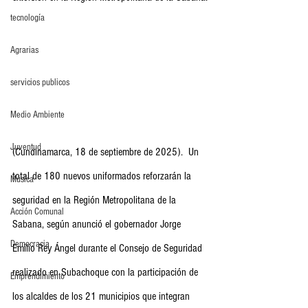
tecnología
Agrarias
servicios publicos
Medio Ambiente
Juventud
(Cundinamarca, 18 de septiembre de 2025).  Un 
total de 180 nuevos uniformados reforzarán la 
Música
seguridad en la Región Metropolitana de la 
Acción Comunal
Sabana, según anunció el gobernador Jorge 
Democracia
Emilio Rey Ángel durante el Consejo de Seguridad 
realizado en Subachoque con la participación de 
Emprendimiento
los alcaldes de los 21 municipios que integran 