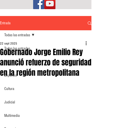
Entrada
Todas las entradas
22 sept 2025
Todas las entradas
Gobernado Jorge Emilio Rey
anunció refuerzo de seguridad
Política
en la región metropolitana
Deportes
Cultura
Judicial
Multimedia