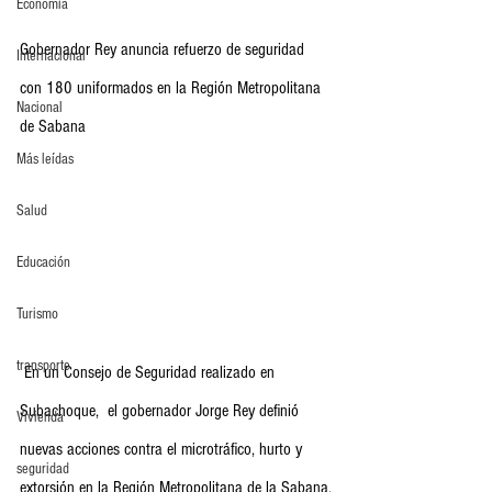
Economia
Gobernador Rey anuncia refuerzo de seguridad 
Internacional
con 180 uniformados en la Región Metropolitana 
Nacional
de Sabana
Más leídas
Salud
Educación
Turismo
transporte
 En un Consejo de Seguridad realizado en 
Subachoque,  el gobernador Jorge Rey definió 
Vivienda
nuevas acciones contra el microtráfico, hurto y 
seguridad
extorsión en la Región Metropolitana de la Sabana.