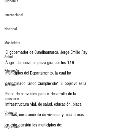
Economia
Internacional
Nacional
Más leídas
El gobernador de Cundinamarca, Jorge Emilio Rey 
Salud
Ángel, de nuevo empieza gira por los 116 
Educación
municipios del Departamento, la cual ha 
denominado "ando Cumpliendo". El objetivo es la 
Turismo
Firma de convenios para el desarrollo de la 
transporte
infraestructura vial, de salud, educación, placa 
Vivienda
huellas, mejoramiento de vivienda y mucho más, 
en esta ocasión los municipios de:
seguridad