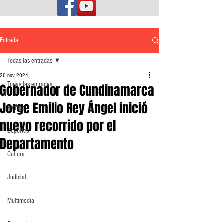
Entrada
Todas las entradas
20 nov 2024
Todas las entradas
Gobernador de Cundinamarca
Jorge Emilio Rey Ángel inició
Política
nuevo recorrido por el
Deportes
Departamento
Cultura
Judicial
Multimedia