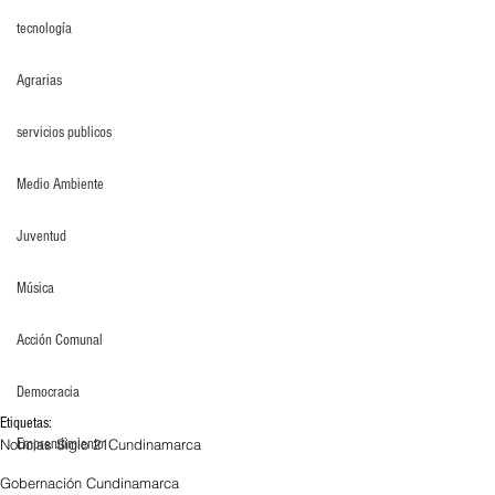
tecnología
Agrarias
servicios publicos
Medio Ambiente
Juventud
Música
Acción Comunal
Democracia
Etiquetas:
Noticias Siglo 21
Cundinamarca
Emprendimiento
Gobernación Cundinamarca