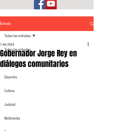
Entrada
Todas las entradas
1 feb 2024
Todas las entradas
Gobernador Jorge Rey en
diálogos comunitarios
Política
Deportes
Cultura
Judicial
Multimedia