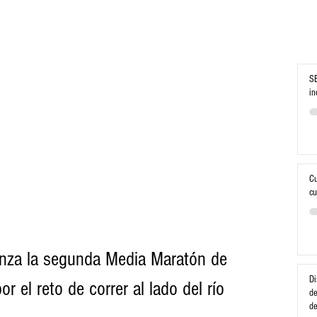
SE
in
Cu
cu
nza la segunda Media Maratón de 
Di
 el reto de correr al lado del río 
de
d