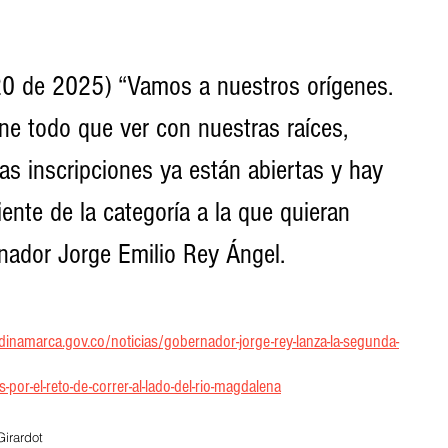
0 de 2025) “Vamos a nuestros orígenes. 
ne todo que ver con nuestras raíces, 
as inscripciones ya están abiertas y hay 
ente de la categoría a la que quieran 
ernador Jorge Emilio Rey Ángel.
inamarca.gov.co/noticias/gobernador-jorge-rey-lanza-la-segunda-
r-el-reto-de-correr-al-lado-del-rio-magdalena
Girardot