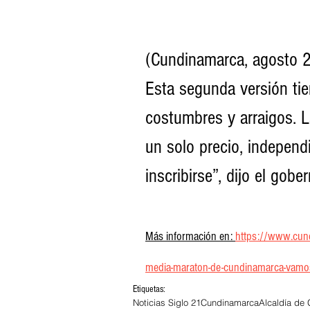
(Cundinamarca, agosto 2
Esta segunda versión tie
costumbres y arraigos. L
un solo precio, independi
inscribirse”, dijo el gob
Más información en: 
https://www.cund
media-maraton-de-cundinamarca-vamos-po
Etiquetas:
Noticias Siglo 21
Cundinamarca
Alcaldía de 