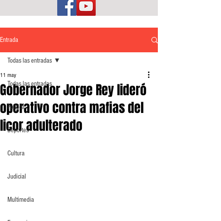
Entrada
Todas las entradas
11 may
Todas las entradas
Gobernador Jorge Rey lideró
operativo contra mafias del
Política
licor adulterado
Deportes
Cultura
Judicial
Multimedia