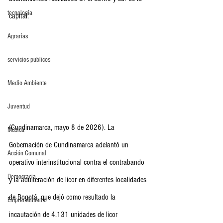
tecnología
capital.
Agrarias
servicios publicos
Medio Ambiente
Juventud
(Cundinamarca, mayo 8 de 2026). La 
Música
Gobernación de Cundinamarca adelantó un 
Acción Comunal
operativo interinstitucional contra el contrabando 
Democracia
y la adulteración de licor en diferentes localidades 
de Bogotá, que dejó como resultado la 
Emprendimiento
incautación de 4.131 unidades de licor 