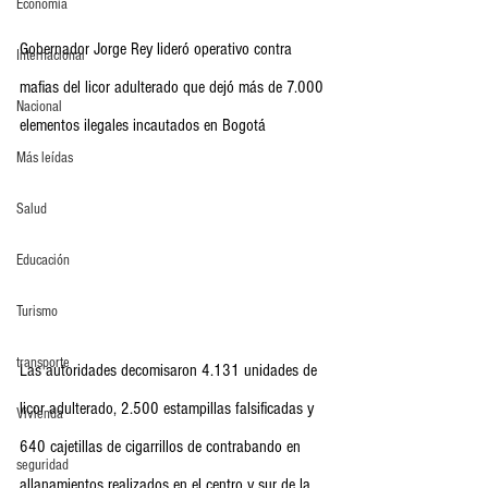
Economia
Gobernador Jorge Rey lideró operativo contra 
Internacional
mafias del licor adulterado que dejó más de 7.000 
Nacional
elementos ilegales incautados en Bogotá
Más leídas
Salud
Educación
Turismo
transporte
Las autoridades decomisaron 4.131 unidades de 
licor adulterado, 2.500 estampillas falsificadas y 
Vivienda
640 cajetillas de cigarrillos de contrabando en 
seguridad
allanamientos realizados en el centro y sur de la 