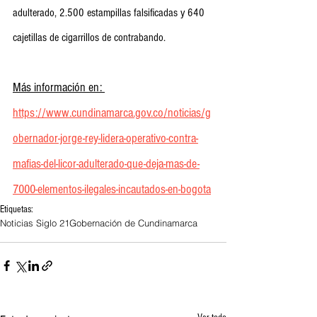
adulterado, 2.500 estampillas falsificadas y 640 
cajetillas de cigarrillos de contrabando.
Más información en: 
https://www.cundinamarca.gov.co/noticias/g
obernador-jorge-rey-lidera-operativo-contra-
mafias-del-licor-adulterado-que-deja-mas-de-
7000-elementos-ilegales-incautados-en-bogota
Etiquetas:
Noticias Siglo 21
Gobernación de Cundinamarca