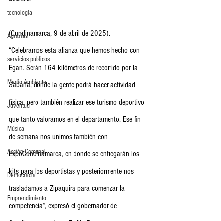
tecnología
(Cundinamarca, 9 de abril de 2025).   
Agrarias
“Celebramos esta alianza que hemos hecho con 
servicios publicos
Egan. Serán 164 kilómetros de recorrido por la 
Medio Ambiente
Sabana, donde la gente podrá hacer actividad 
física, pero también realizar ese turismo deportivo 
Juventud
que tanto valoramos en el departamento. Ese fin 
Música
de semana nos unimos también con 
Acción Comunal
ExpoCundinamarca, en donde se entregarán los 
kits para los deportistas y posteriormente nos 
Democracia
trasladamos a Zipaquirá para comenzar la 
Emprendimiento
competencia”, expresó el gobernador de 