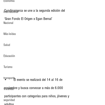
Economia
Cundinamarca se une a la segunda edición del 
Internacional
‘Gran Fondo El Origen x Egan Bernal’
Nacional
Más leídas
Salud
Educación
Turismo
transporte
•	El evento se realizará del 14 al 16 de 
noviembre y busca convocar a más de 6.000 
Vivienda
participantes con categorías para niños, jóvenes y 
seguridad
adultos.