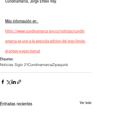
Cundinamarca, Jorge Emilio Rey.
Más información en: 
https://www.cundinamarca.gov.co/noticias/cundin
amarca-se-une-a-la-segunda-edicion-del-gran-fondo-
el-origen-x-egan-bernal
Etiquetas:
Noticias Siglo 21
Cundinamarca
Zipaquirá
Ver todo
Entradas recientes