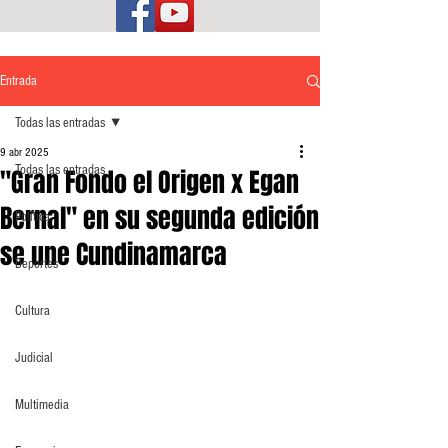
Entrada
Todas las entradas
9 abr 2025
Todas las entradas
"Gran Fondo el Origen x Egan
Bernal" en su segunda edición
Política
se une Cundinamarca
Deportes
Cultura
Judicial
Multimedia