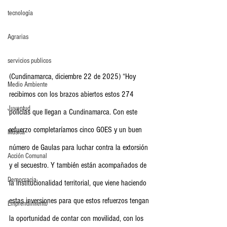
tecnología
Agrarias
servicios publicos
(Cundinamarca, diciembre 22 de 2025) “Hoy 
Medio Ambiente
recibimos con los brazos abiertos estos 274 
Juventud
policías que llegan a Cundinamarca. Con este 
refuerzo completaríamos cinco GOES y un buen 
Música
número de Gaulas para luchar contra la extorsión 
Acción Comunal
y el secuestro. Y también están acompañados de 
Democracia
la institucionalidad territorial, que viene haciendo 
estas inversiones para que estos refuerzos tengan 
Emprendimiento
la oportunidad de contar con movilidad, con los 