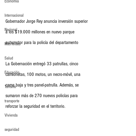
Economia
Internacional
Gobernador Jorge Rey anuncia inversión superior 
Nacional
a los $19.000 millones en nuevo parque 
automotor para la policía del departamento
Más leídas
Salud
La Gobernación entregó 33 patrullas, cinco 
Educación
camionetas, 100 motos, un necro-móvil, una 
cama baja y tres panel-patrulla. Además, se 
Turismo
sumaron más de 270 nuevos policías para 
transporte
reforzar la seguridad en el territorio.
Vivienda
seguridad