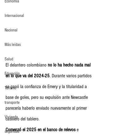
Economia
Internacional
Nacional
Más leídas
Salud
El delantero colombiano 
no lo ha hecho nada mal 
Educación
en lo que va del 2024-25
. Durante varios partidos 
se ganó la confianza de Emery y la titularidad a 
Turismo
base de goles, pero su expulsión ante Newcastle 
transporte
parecería haberlo enviado nuevamente al primer 
Vivienda
casillero del tablero.
Comenzó el 2025 en el banco de relevos 
e 
seguridad