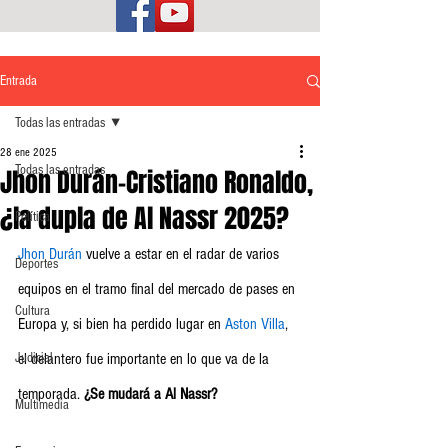
Entrada
Todas las entradas
28 ene 2025
Todas las entradas
Jhon Durán-Cristiano Ronaldo,
¿la dupla de Al Nassr 2025?
Política
Jhon Durán
 vuelve a estar en el radar de varios 
Deportes
equipos en el tramo final del mercado de pases en 
Cultura
Europa y, si bien ha perdido lugar en 
Aston Villa
, 
Judicial
el delantero fue importante en lo que va de la 
temporada. 
¿Se mudará a Al Nassr?
Multimedia