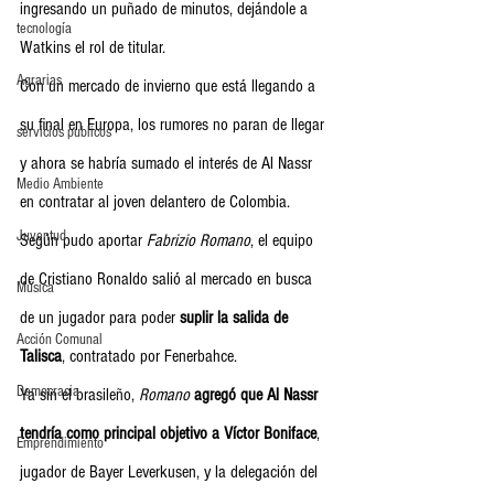
ingresando un puñado de minutos, dejándole a 
tecnología
Watkins el rol de titular.
Agrarias
Con un mercado de invierno que está llegando a 
su final en Europa, los rumores no paran de llegar 
servicios publicos
y ahora se habría sumado el interés de Al Nassr 
Medio Ambiente
en contratar al joven delantero de Colombia.
Juventud
Según pudo aportar 
Fabrizio Romano
, el equipo 
de Cristiano Ronaldo salió al mercado en busca 
Música
de un jugador para poder 
suplir la salida de 
Acción Comunal
Talisca
, contratado por Fenerbahce.
Democracia
Ya sin el brasileño, 
Romano 
agregó que Al Nassr 
tendría como principal objetivo a Víctor Boniface
, 
Emprendimiento
jugador de Bayer Leverkusen, y la delegación del 