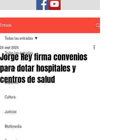
Entrada
Todas las entradas
25 sept 2025
Todas las entradas
Jorge Rey firma convenios
para dotar hospitales y
Política
centros de salud
Deportes
Cultura
Judicial
Multimedia