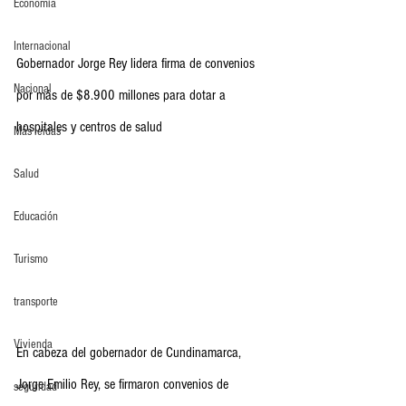
Economia
Internacional
Gobernador Jorge Rey lidera firma de convenios 
Nacional
por más de $8.900 millones para dotar a 
hospitales y centros de salud
Más leídas
Salud
Educación
Turismo
transporte
Vivienda
En cabeza del gobernador de Cundinamarca, 
Jorge Emilio Rey, se firmaron convenios de 
seguridad