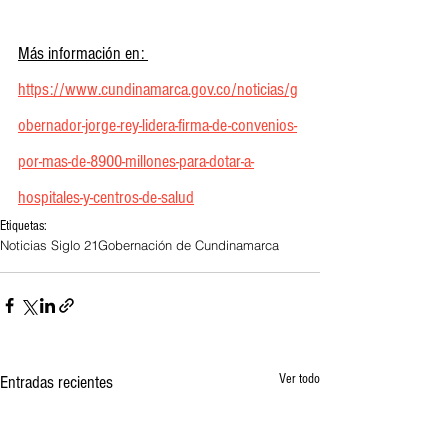
Más información en: 
https://www.cundinamarca.gov.co/noticias/g
obernador-jorge-rey-lidera-firma-de-convenios-
por-mas-de-8900-millones-para-dotar-a-
hospitales-y-centros-de-salud
Etiquetas:
Noticias Siglo 21
Gobernación de Cundinamarca
Ver todo
Entradas recientes