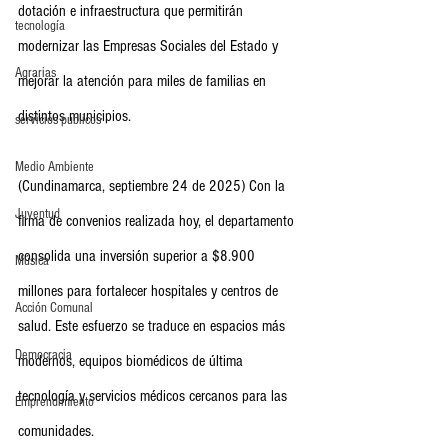
dotación e infraestructura que permitirán 
tecnología
modernizar las Empresas Sociales del Estado y 
Agrarias
mejorar la atención para miles de familias en 
distintos municipios.
servicios publicos
Medio Ambiente
(Cundinamarca, septiembre 24 de 2025) Con la 
Juventud
firma de convenios realizada hoy, el departamento 
consolida una inversión superior a $8.900 
Música
millones para fortalecer hospitales y centros de 
Acción Comunal
salud. Este esfuerzo se traduce en espacios más 
Democracia
modernos, equipos biomédicos de última 
tecnología y servicios médicos cercanos para las 
Emprendimiento
comunidades.