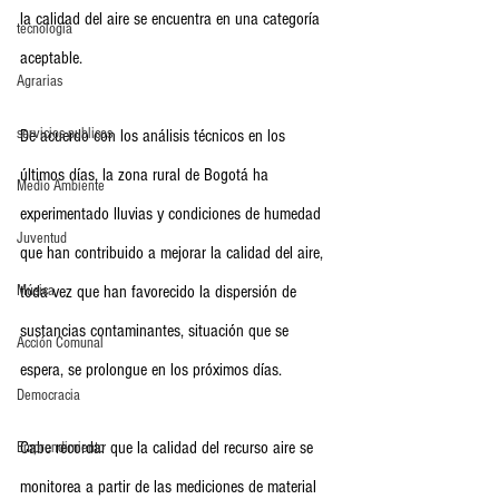
la calidad del aire se encuentra en una categoría 
tecnología
aceptable.
Agrarias
servicios publicos
De acuerdo con los análisis técnicos en los 
últimos días, la zona rural de Bogotá ha 
Medio Ambiente
experimentado lluvias y condiciones de humedad 
Juventud
que han contribuido a mejorar la calidad del aire, 
Música
toda vez que han favorecido la dispersión de 
sustancias contaminantes, situación que se 
Acción Comunal
espera, se prolongue en los próximos días.
Democracia
Cabe recordar que la calidad del recurso aire se 
Emprendimiento
monitorea a partir de las mediciones de material 