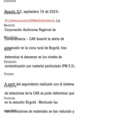
Economia
Bogotá, D.C. septiembre 19 de 2024.- 
Internacional
#CuidemosJuntosElMedioAmbiente
. La 
Nacional
Corporación Autónoma Regional de 
Más leídas
Cundinamarca – CAR levantó la alerta de 
prevención en la zona rural de Bogotá, tras 
Salud
determinar el descenso en los niveles de 
Educación
contaminación por material particulado (PM 2.5).
Turismo
A partir del seguimiento realizado con el sistema 
transporte
de estaciones de la CAR se pudo determinar que 
Vivienda
en la estación Bogotá - Mochuelo las 
seguridad
concentraciones de materiales se han reducido y 