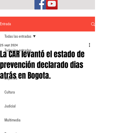
Entrada
Todas las entradas
25 sept 2024
Todas las entradas
La CAR levantó el estado de
prevención declarado dias
Política
atrás en Bogota.
Deportes
Cultura
Judicial
Multimedia