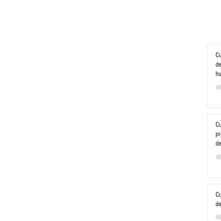
Cu
de
h
Cu
pr
de
Cu
de