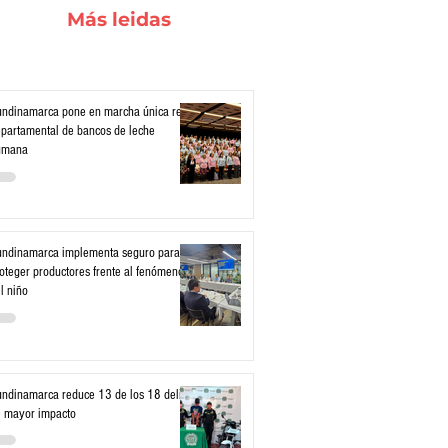
Más leidas
ndinamarca pone en marcha única red
partamental de bancos de leche
umana
ndinamarca implementa seguro para
oteger productores frente al fenómeno
l niño
ndinamarca reduce 13 de los 18 delitos
 mayor impacto