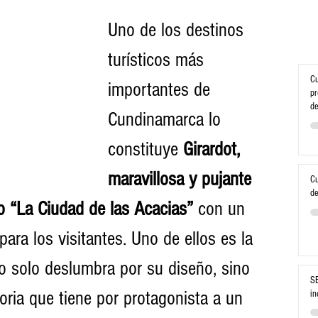
Uno de los destinos 
turísticos más 
Cu
importantes de 
pr
de
Cundinamarca lo 
constituye 
Girardot, 
maravillosa y pujante 
Cu
de
 “La Ciudad de las Acacias” 
con un 
ara los visitantes. Uno de ellos es la 
o solo deslumbra por su diseño, sino 
SE
oria que tiene por protagonista a un 
in