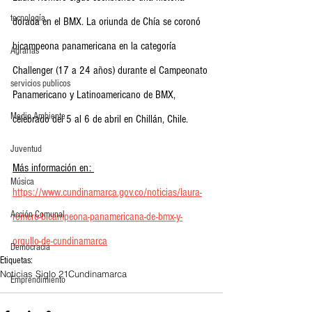
tecnología
dorada en el BMX. La oriunda de Chía se coronó 
bicampeona panamericana en la categoría 
Agrarias
Challenger (17 a 24 años) durante el Campeonato 
servicios publicos
Panamericano y Latinoamericano de BMX, 
Medio Ambiente
celebrado del 5 al 6 de abril en Chillán, Chile.
Juventud
Más información en: 
Música
https://www.cundinamarca.gov.co/noticias/laura-
Acción Comunal
romero-bicampeona-panamericana-de-bmx-y-
orgullo-de-cundinamarca
Democracia
Etiquetas:
Noticias Siglo 21
Cundinamarca
Emprendimiento