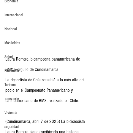
Economia
Internacional
Nacional
Más leídas
Salud
Laura Romero, bicampeona panamericana de 
BMX y orgullo de Cundinamarca
Educación
La deportista de Chía se subió a lo más alto del 
Turismo
podio en el Campeonato Panamericano y 
transporte
Latinoamericano de BMX, realizado en Chile.
Vivienda
(Cundinamarca, abril 7 de 2025) La bicicrosista 
seguridad
Laura Romero sigue escribiendo una historia 