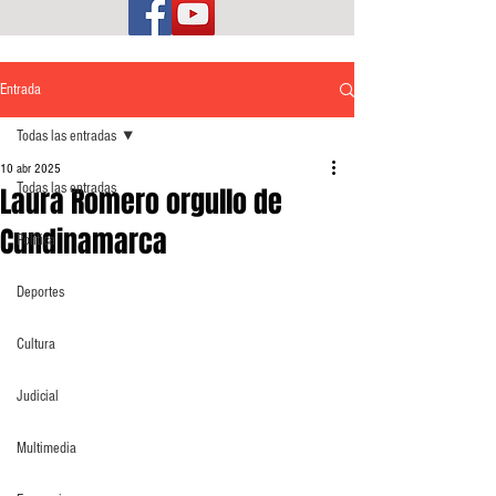
Entrada
Todas las entradas
10 abr 2025
Todas las entradas
Laura Romero orgullo de
Cundinamarca
Política
Deportes
Cultura
Judicial
Multimedia