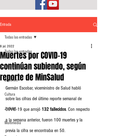
Entrada
Todas las entradas
8 jul. 2022
Todas las entradas
Muertes por COVID-19
continúan subiendo, según
Política
reporte de MinSalud
Deportes
Germán Escobar, viceministro de Salud habló 
Cultura
sobre las cifras del último reporte semanal de 
Judicial
COVID-19 que arrojó 
132 fallecidos
. Con respecto 
a la semana anterior, fueron 100 muertes y la 
Multimedia
previa la cifra se encontraba en 50.