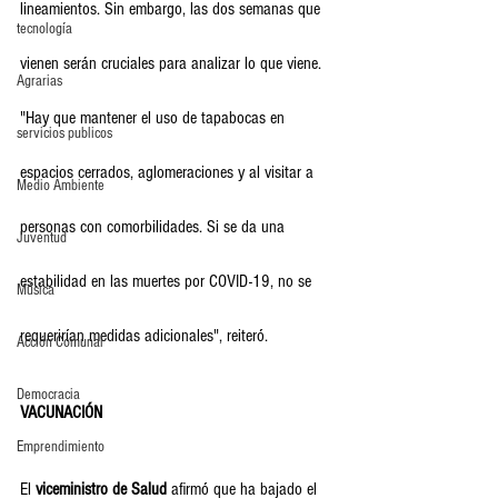
lineamientos. Sin embargo, las dos semanas que 
tecnología
vienen serán cruciales para analizar lo que viene. 
Agrarias
"Hay que mantener el uso de tapabocas en 
servicios publicos
espacios cerrados, aglomeraciones y al visitar a 
Medio Ambiente
personas con comorbilidades. Si se da una 
Juventud
estabilidad en las muertes por COVID-19, no se 
Música
requerirían medidas adicionales", reiteró.
Acción Comunal
Democracia
VACUNACIÓN
Emprendimiento
El 
viceministro de Salud
 afirmó que ha bajado el 