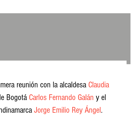
mera reunión con la alcaldesa 
Claudia 
 de Bogotá 
Carlos Fernando Galán
 y el 
ndinamarca 
Jorge Emilio Rey Ángel
. 