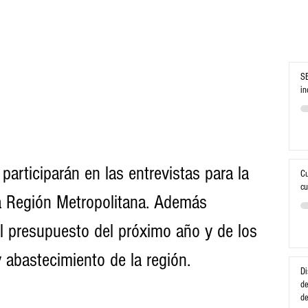
SE
in
articiparán en las entrevistas para la 
Cu
cu
la Región Metropolitana. Además 
 presupuesto del próximo año y de los 
 abastecimiento de la región. 
Di
de
d