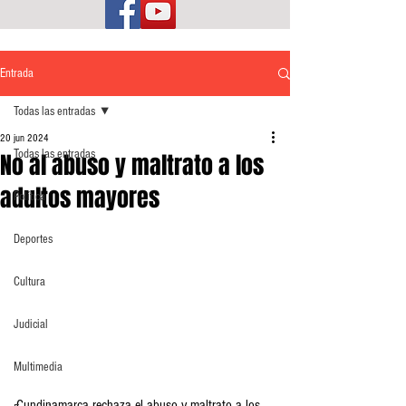
Entrada
Todas las entradas
20 jun 2024
Todas las entradas
No al abuso y maltrato a los
adultos mayores
Política
Deportes
Cultura
Judicial
Multimedia
Cundinamarca rechaza el abuso y maltrato a los 