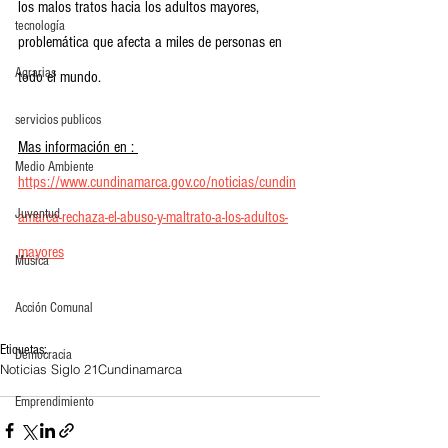
los malos tratos hacia los adultos mayores,  
tecnología
problemática que afecta a miles de personas en 
Agrarias
todo el mundo. 
servicios publicos
Mas información en : 
Medio Ambiente
https://www.cundinamarca.gov.co/noticias/cundin
Juventud
amarca-rechaza-el-abuso-y-maltrato-a-los-adultos-
mayores
Música
Acción Comunal
Etiquetas:
Democracia
Noticias Siglo 21
Cundinamarca
Emprendimiento