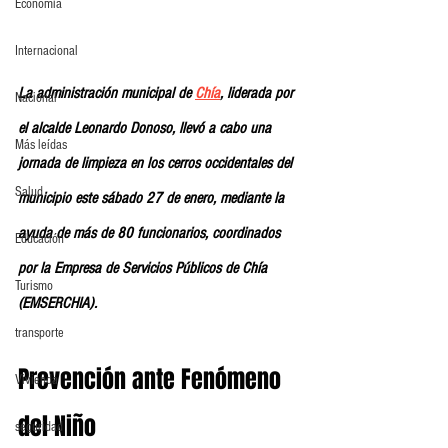
Economia
Internacional
La administración municipal de 
Chía
, liderada por 
Nacional
el alcalde Leonardo Donoso, llevó a cabo una 
Más leídas
jornada de limpieza en los cerros occidentales del 
Salud
municipio este sábado 27 de enero, mediante la 
ayuda de más de 80 funcionarios, coordinados 
Educación
por la Empresa de Servicios Públicos de Chía 
Turismo
(EMSERCHIA).
transporte
Prevención ante Fenómeno 
Vivienda
del Niño
seguridad