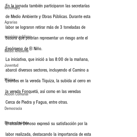
En la jornada también participaron las secretarías 
tecnología
de Medio Ambiente y Obras Públicas. Durante esta 
Agrarias
labor se lograron retirar más de 3 toneladas de 
servicios publicos
basura que podrían representar un riesgo ante el 
Fenómeno de El Niño.
Medio Ambiente
La iniciativa, que inició a las 8:00 de la mañana, 
Juventud
abarcó diversos sectores, incluyendo el Camino a 
Música
Lourdes en la vereda Tíquiza, la subida al cerro en 
la vereda Fonquetá, así como en las veredas 
Acción Comunal
Cerca de Piedra y Fagua, entre otras.
Democracia
Emprendimiento
El alcalde Donoso expresó su satisfacción por la 
labor realizada, destacando la importancia de esta 