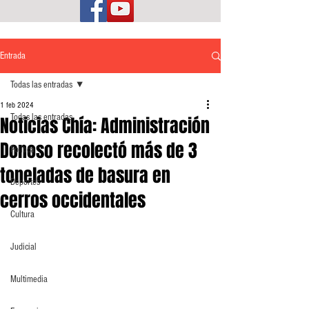
Entrada
Todas las entradas
1 feb 2024
Todas las entradas
Noticias Chía: Administración
Donoso recolectó más de 3
Política
toneladas de basura en
Deportes
cerros occidentales
Cultura
Judicial
Multimedia