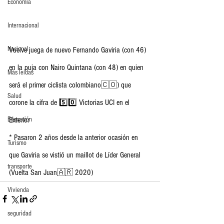
Economia
Internacional
Nacional
Vuelve juega de nuevo Fernando Gaviria (con 46) 
en la puja con Nairo Quintana (con 48) en quien 
Más leídas
será el primer ciclista colombiano🇨🇴) que 
Salud
corone la cifra de 5️⃣0️⃣ Victorias UCI en el 
Educación
Exterior  
* Pasaron 2 años desde la anterior ocasión en 
Turismo
que Gaviria se vistió un maillot de Líder General 
transporte
(Vuelta San Juan🇦🇷 2020)
Vivienda
seguridad