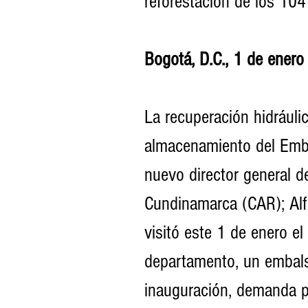
reforestación de los 104 
Bogotá, D.C., 1 de ener
La recuperación hidráuli
almacenamiento del Emba
nuevo director general 
Cundinamarca (CAR); Alfr
visitó este 1 de enero e
departamento, un embals
inauguración, demanda pr