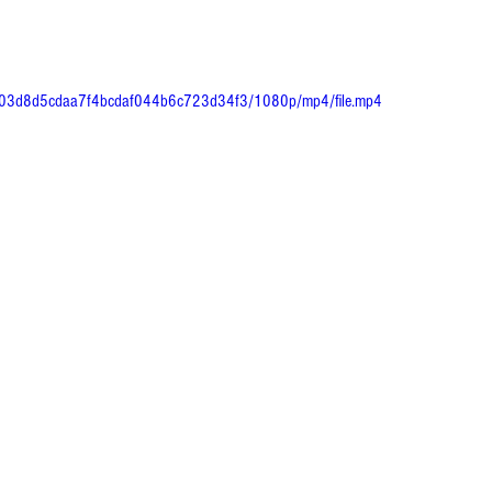
dd5_03d8d5cdaa7f4bcdaf044b6c723d34f3/1080p/mp4/file.mp4