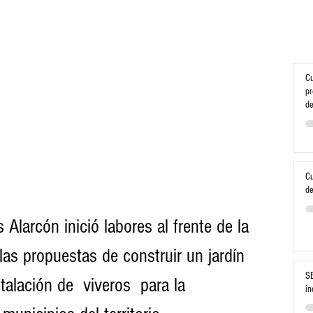
Cu
pr
de
Cu
de
 Alarcón inició labores al frente de la 
las propuestas de construir un jardín 
SE
talación de  viveros  para la 
in