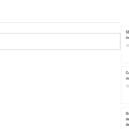
SE
in
Cu
cu
Di
de
d