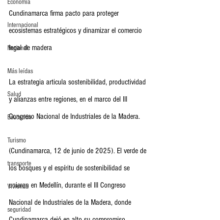
Economia
Cundinamarca firma pacto para proteger 
Internacional
ecosistemas estratégicos y dinamizar el comercio 
legal de madera
Nacional
Más leídas
La estrategia articula sostenibilidad, productividad 
Salud
y alianzas entre regiones, en el marco del III 
Congreso Nacional de Industriales de la Madera.
Educación
Turismo
(Cundinamarca, 12 de junio de 2025). El verde de 
transporte
los bosques y el espíritu de sostenibilidad se 
unieron en Medellín, durante el III Congreso 
Vivienda
Nacional de Industriales de la Madera, donde 
seguridad
Cundinamarca dejó en alto su compromiso 