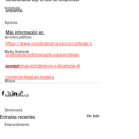
tecnología
ambiental.
Agrarias
Más información en 
servicios publicos
https://www.cundinamarca.gov.co/noticias/c
Medio Ambiente
undinamarca-firma-pacto-para-proteger-
ecosistemas-estrategicos-y-dinamizar-el-
Juventud
comercio-legal-de-madera
Música
Acción Comunal
Democracia
Ver todo
Entradas recientes
Emprendimiento