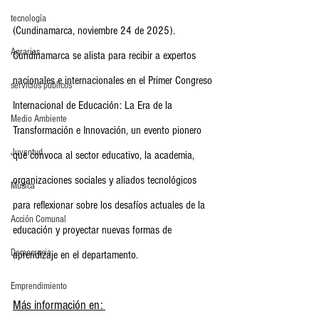
tecnología
(Cundinamarca, noviembre 24 de 2025). 
Agrarias
Cundinamarca se alista para recibir a expertos 
nacionales e internacionales en el Primer Congreso 
servicios publicos
Internacional de Educación: La Era de la 
Medio Ambiente
Transformación e Innovación, un evento pionero 
Juventud
que convoca al sector educativo, la academia, 
organizaciones sociales y aliados tecnológicos 
Música
para reflexionar sobre los desafíos actuales de la 
Acción Comunal
educación y proyectar nuevas formas de 
Democracia
aprendizaje en el departamento.
Emprendimiento
Más información en: 