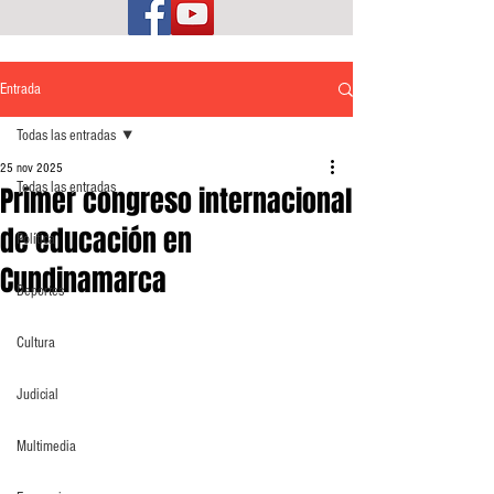
Entrada
Todas las entradas
25 nov 2025
Todas las entradas
Primer congreso internacional
de educación en
Política
Cundinamarca
Deportes
Cultura
Judicial
Multimedia