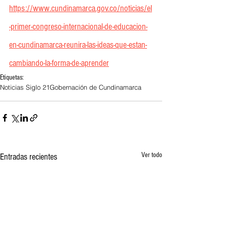
https://www.cundinamarca.gov.co/noticias/el
-primer-congreso-internacional-de-educacion-
en-cundinamarca-reunira-las-ideas-que-estan-
cambiando-la-forma-de-aprender
Etiquetas:
Noticias Siglo 21
Gobernación de Cundinamarca
Ver todo
Entradas recientes