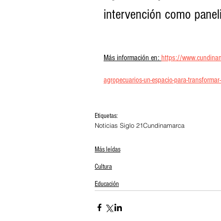
intervención como paneli
Más información en: 
https://www.cundinama
agropecuarios-un-espacio-para-transformar-
Etiquetas:
Noticias Siglo 21
Cundinamarca
Más leídas
Cultura
Educación