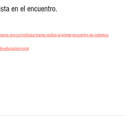
sta en el encuentro.
rca.gov.co/noticias/gama-recibio-el-primer-encuentro-de-colegios-
la-educacion-rural