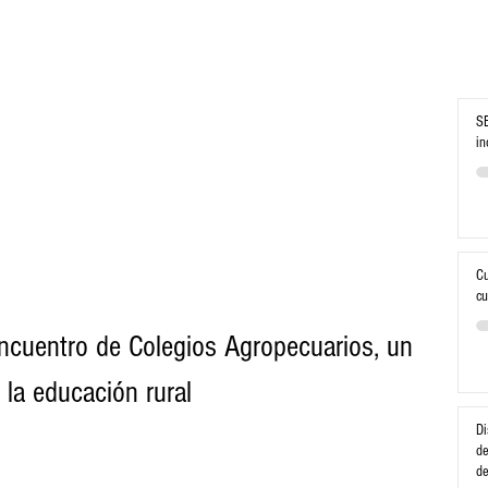
SE
in
Cu
cu
ncuentro de Colegios Agropecuarios, un 
 la educación rural
Di
de
d