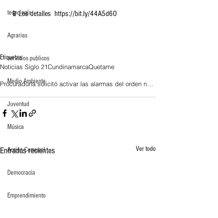
tecnología
 📱Los detalles  https://bit.ly/44A5d6O 
Agrarias
Etiquetas:
servicios publicos
Noticias Siglo 21
Cundinamarca
Quetame
Medio Ambiente
Procuraduría solicitó activar las alarmas del orden nacional como respuesta a calamidad declarada en
Juventud
Música
Ver todo
Entradas recientes
Acción Comunal
Democracia
Emprendimiento