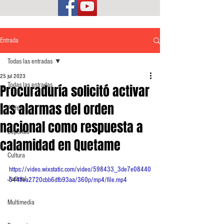
Entrada
Todas las entradas
25 jul 2023
Todas las entradas
Procuraduría solicitó activar
las alarmas del orden
Política
nacional como respuesta a
Deportes
calamidad en Quetame
Cultura
https://video.wixstatic.com/video/598433_3de7e08440
Judicial
544ffea2720cbb6dfb93aa/360p/mp4/file.mp4
Multimedia