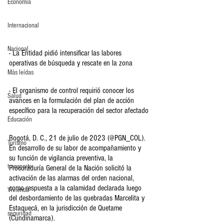
Economia
Internacional
Nacional
- La Entidad pidió intensificar las labores 
operativas de búsqueda y rescate en la zona
Más leídas
- El organismo de control requirió conocer los 
Salud
avances en la formulación del plan de acción 
específico para la recuperación del sector afectado
Educación
Bogotá, D. C., 21 de julio de 2023 (@PGN_COL). 
Turismo
En desarrollo de su labor de acompañamiento y 
su función de vigilancia preventiva, la 
transporte
Procuraduría General de la Nación solicitó la 
activación de las alarmas del orden nacional, 
como respuesta a la calamidad declarada luego 
Vivienda
del desbordamiento de las quebradas Marcelita y 
Estaquecá, en la jurisdicción de Quetame 
seguridad
(Cundinamarca).