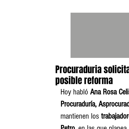
Procuraduria solicit
posible reforma
Hoy habló 
Ana Rosa Celi
Procuraduría, Asprocurad
mantienen los 
trabajado
Petro,
 en las que planea 