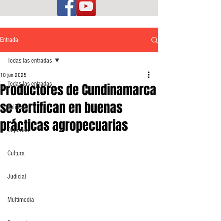
Entrada
Todas las entradas
10 jun 2025
Todas las entradas
Productores de Cundinamarca
se certifican en buenas
Política
prácticas agropecuarias
Deportes
Cultura
Judicial
Multimedia