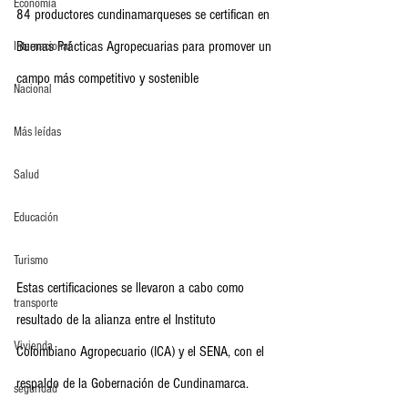
Economia
84 productores cundinamarqueses se certifican en 
Buenas Prácticas Agropecuarias para promover un 
Internacional
campo más competitivo y sostenible
Nacional
Más leídas
Salud
Educación
Turismo
Estas certificaciones se llevaron a cabo como 
transporte
resultado de la alianza entre el Instituto 
Vivienda
Colombiano Agropecuario (ICA) y el SENA, con el 
respaldo de la Gobernación de Cundinamarca.
seguridad