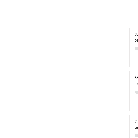
Cu
de
SE
in
Cu
cu