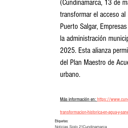
(Cundinamarca, 13 de ma
transformar el acceso al
Puerto Salgar, Empresas 
la administración munici
2025. Esta alianza permit
del Plan Maestro de Acue
urbano.
Más información en: 
https://www.cund
transformacion-historica-en-agua-y-sa
Etiquetas:
Noticias Siglo 21
Cundinamarca