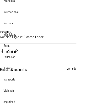
Economia
Internacional
Nacional
Etiquetas:
Más leídas
Noticias Siglo 21
Ricardo López
Salud
Educación
Turismo
Ver todo
Entradas recientes
transporte
Vivienda
seguridad