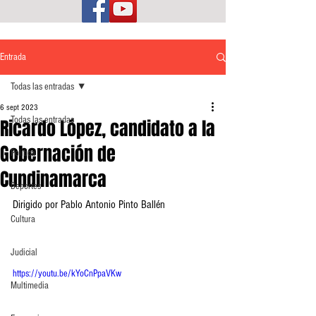
Entrada
Todas las entradas
6 sept 2023
Todas las entradas
Ricardo López, candidato a la
Gobernación de
Política
Cundinamarca
Deportes
Dirigido por Pablo Antonio Pinto Ballén
Cultura
Judicial
https://youtu.be/kYoCnPpaVKw
Multimedia