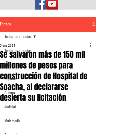
Entrada
Todas las entradas
3 ene 2024
Todas las entradas
Se salvaron más de 150 mil
millones de pesos para
Política
construcción de Hospital de
Deportes
Soacha, al declararse
Cultura
desierta su licitación
Judicial
Multimedia