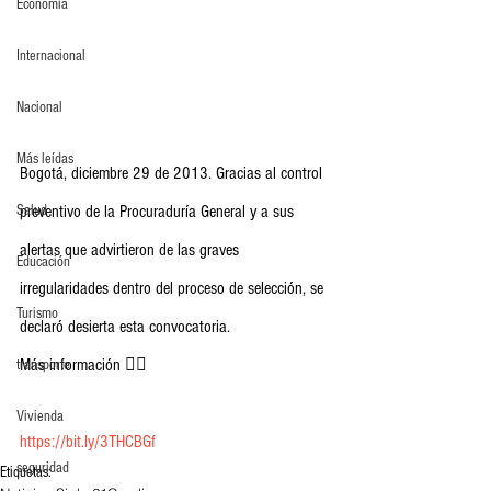
Economia
Internacional
Nacional
Más leídas
Bogotá, diciembre 29 de 2013. Gracias al control 
preventivo de la Procuraduría General y a sus 
Salud
alertas que advirtieron de las graves 
Educación
irregularidades dentro del proceso de selección, se 
Turismo
declaró desierta esta convocatoria.
Más información 👇🏻
transporte
Vivienda
https://bit.ly/3THCBGf
seguridad
Etiquetas: