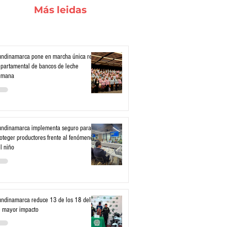
Más leidas
ndinamarca pone en marcha única red
partamental de bancos de leche
umana
ndinamarca implementa seguro para
oteger productores frente al fenómeno
l niño
ndinamarca reduce 13 de los 18 delitos
 mayor impacto