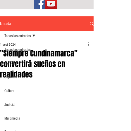
Entrada
Todas las entradas
1 sept 2024
Todas las entradas
"Siempre Cundinamarca"
convertirá sueños en
Política
realidades
Deportes
Cultura
Judicial
Multimedia