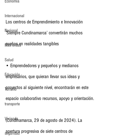
Economia
Internacional
Los centros de Emprendimiento e Innovación 
Nacional
‘Siempre Cundinamarca’ convertirán muchos 
sueños en realidades tangibles 
Más leídas
Salud
• Emprendedores y pequeños y medianos 
Educación
empresarios, que quieran llevar sus ideas y 
proyectos al siguiente nivel, encontrarán en este 
Turismo
espacio colaborativo recursos, apoyo y orientación.
transporte
Vivienda
(Cundinamarca, 29 de agosto de 2024). La 
apertura progresiva de siete centros de 
seguridad