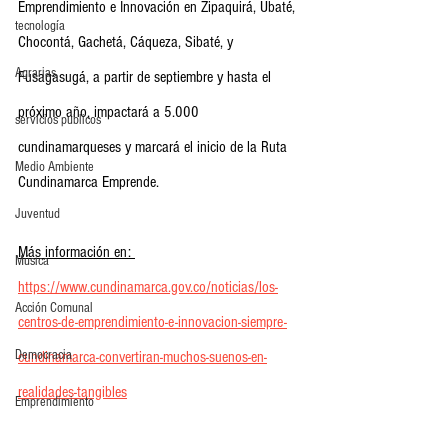
Emprendimiento e Innovación en Zipaquirá, Ubaté, 
tecnología
Chocontá, Gachetá, Cáqueza, Sibaté, y 
Agrarias
Fusagasugá, a partir de septiembre y hasta el 
próximo año, impactará a 5.000 
servicios publicos
cundinamarqueses y marcará el inicio de la Ruta 
Medio Ambiente
Cundinamarca Emprende. 
Juventud
Más información en: 
Música
https://www.cundinamarca.gov.co/noticias/los-
Acción Comunal
centros-de-emprendimiento-e-innovacion-siempre-
Democracia
cundinamarca-convertiran-muchos-suenos-en-
realidades-tangibles
Emprendimiento