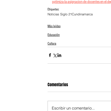
optimiza-la-asignacion-de-docentes-en-el-d
Etiquetas:
Noticias Siglo 21
Cundinamarca
Más leídas
Educación
Cultura
Comentarios
Escribir un comentario...