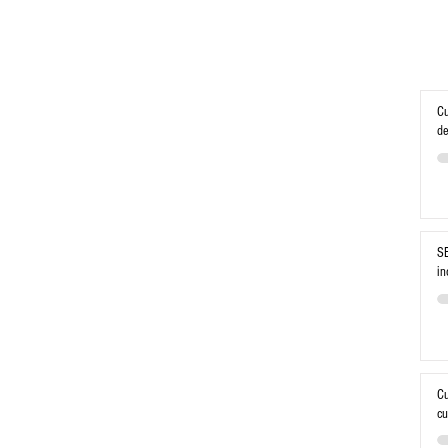
Cu
de
SE
in
Cu
cu