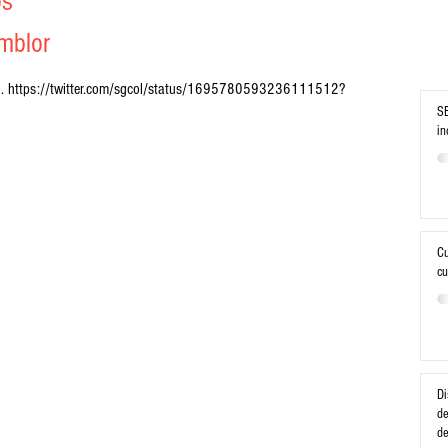
os
mblor
o
. https://twitter.com/sgcol/status/1695780593236111512?
SE
in
Cu
cu
Di
de
d