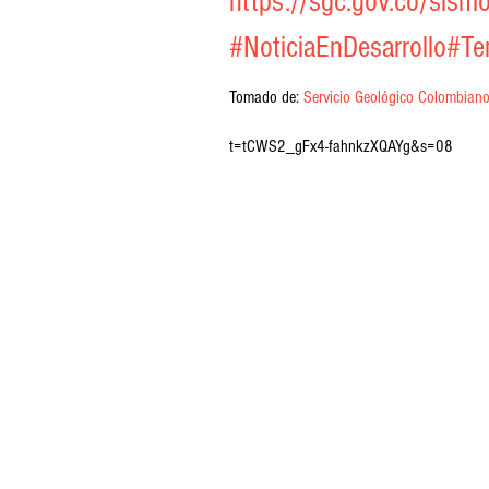
https://sgc.gov.co/sism
#NoticiaEnDesarrollo
#Te
Tomado de: 
Servicio Geológico Colombian
t=tCWS2_gFx4-fahnkzXQAYg&s=08