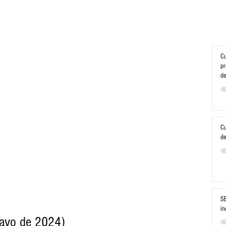
Cu
pr
de
Cu
de
SE
in
ayo de 2024) 