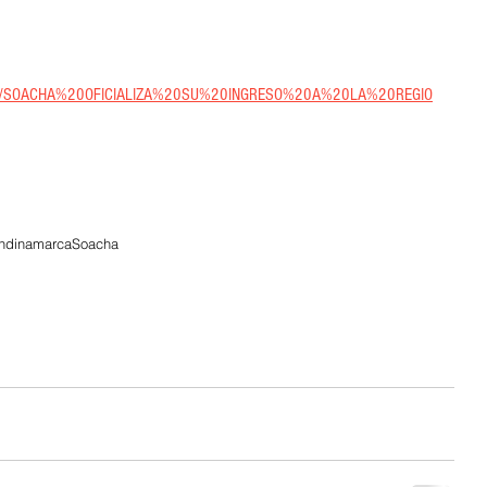
ticias/SOACHA%20OFICIALIZA%20SU%20INGRESO%20A%20LA%20REGIO
undinamarca
Soacha