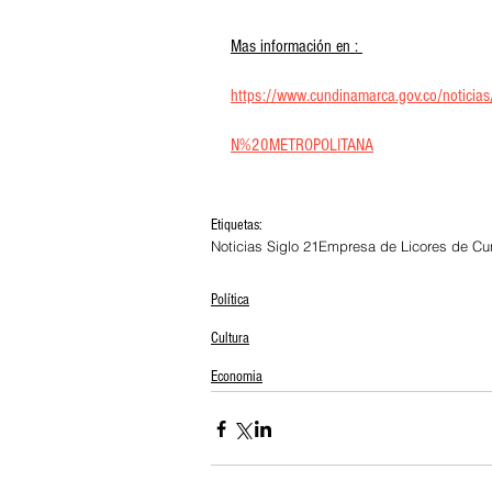
Mas información en : 
https://www.cundinamarca.gov.co/no
N%20METROPOLITANA
Etiquetas:
Noticias Siglo 21
Empresa de Licores de C
Política
Cultura
Economia