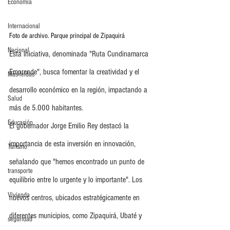
Economia
Internacional
Foto de archivo. Parque principal de Zipaquirá
Nacional
Esta iniciativa, denominada "Ruta Cundinamarca 
Emprende", busca fomentar la creatividad y el 
Más leídas
desarrollo económico en la región, impactando a 
Salud
más de 5.000 habitantes. 
Educación
El gobernador Jorge Emilio Rey destacó la 
importancia de esta inversión en innovación, 
Turismo
señalando que "hemos encontrado un punto de 
transporte
equilibrio entre lo urgente y lo importante". Los 
Vivienda
nuevos centros, ubicados estratégicamente en 
diferentes municipios, como Zipaquirá, Ubaté y 
seguridad