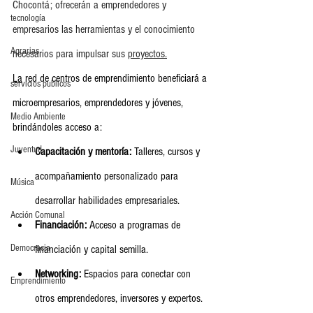
Chocontá; ofrecerán a emprendedores y 
tecnología
empresarios las herramientas y el conocimiento 
Agrarias
necesarios para impulsar sus 
proyectos.
La
 red de centros de emprendimiento beneficiará a 
servicios publicos
microempresarios, emprendedores y jóvenes, 
Medio Ambiente
brindándoles acceso a:
Juventud
Capacitación y mentoría:
 Talleres, cursos y 
acompañamiento personalizado para 
Música
desarrollar habilidades empresariales.
Acción Comunal
Financiación:
 Acceso a programas de 
Democracia
financiación y capital semilla.
Networking:
 Espacios para conectar con 
Emprendimiento
otros emprendedores, inversores y expertos.