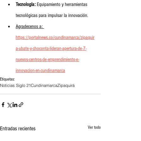
Tecnología:
 Equipamiento y herramientas 
tecnológicas para impulsar la innovación.
Agradecenos a: 
https://portalnews.co/cundinamarca/zipaquir
a-ubate-y-choconta-lideran-apertura-de-7-
nuevos-centros-de-emprendimiento-e-
innovacion-en-cundinamarca
Etiquetas:
Noticias Siglo 21
Cundinamarca
Zipaquirá
Ver todo
Entradas recientes