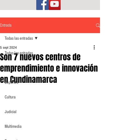
Entrada
Todas las entradas
5 sept 2024
Todas las entradas
Son 7 nuevos centros de
emprendimiento e innovación
Política
en Cundinamarca
Deportes
Cultura
Judicial
Multimedia