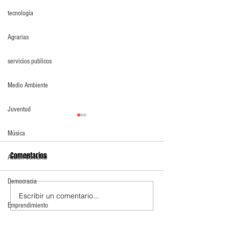
tecnología
Agrarias
servicios publicos
Medio Ambiente
Juventud
Música
Comentarios
Acción Comunal
Democracia
Escribir un comentario...
SE graduaron técnicos para
Cundinamarca abr
Emprendimiento
atender incendios, rescates
convocatorias par
y emergencias
gratuitos