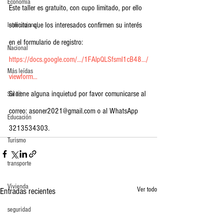
Economia
Este taller es gratuito, con cupo limitado, por ello 
solicitan que los interesados confirmen su interés 
Internacional
en el formulario de registro:
Nacional
https://docs.google.com/.../1FAIpQLSfsmI1cB48.../
Más leídas
viewform...
Si tiene alguna inquietud por favor comunicarse al 
Salud
correo: asoner2021@gmail.com o al WhatsApp 
Educación
3213534303.
Turismo
transporte
Vivienda
Ver todo
Entradas recientes
seguridad