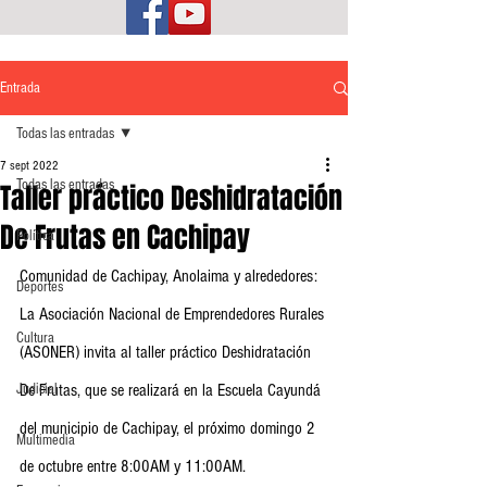
Entrada
Todas las entradas
7 sept 2022
Todas las entradas
Taller práctico Deshidratación
De Frutas en Cachipay
Política
Comunidad de Cachipay, Anolaima y alrededores:
Deportes
La Asociación Nacional de Emprendedores Rurales 
Cultura
(ASONER) invita al taller práctico Deshidratación 
Judicial
De Frutas, que se realizará en la Escuela Cayundá 
del municipio de Cachipay, el próximo domingo 2 
Multimedia
de octubre entre 8:00AM y 11:00AM.