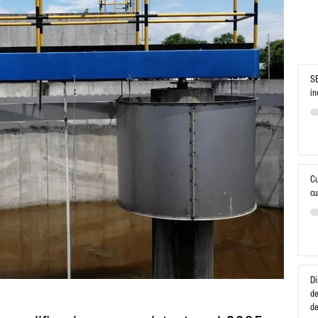
SE
in
Cu
cu
Di
de
d