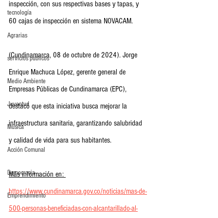
inspección, con sus respectivas bases y tapas, y 
tecnología
60 cajas de inspección en sistema NOVACAM.
Agrarias
(Cundinamarca, 08 de octubre de 2024). Jorge 
servicios publicos
Enrique Machuca López, gerente general de 
Medio Ambiente
Empresas Públicas de Cundinamarca (EPC), 
Juventud
destacó que esta iniciativa busca mejorar la 
infraestructura sanitaria, garantizando salubridad 
Música
y calidad de vida para sus habitantes.
Acción Comunal
Democracia
Más información en: 
https://www.cundinamarca.gov.co/noticias/mas-de-
Emprendimiento
500-personas-beneficiadas-con-alcantarillado-al-