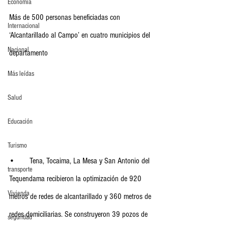
Economia
Más de 500 personas beneficiadas con 
Internacional
‘Alcantarillado al Campo’ en cuatro municipios del 
Nacional
departamento
Más leídas
Salud
Educación
Turismo
•	Tena, Tocaima, La Mesa y San Antonio del 
transporte
Tequendama recibieron la optimización de 920 
Vivienda
metros de redes de alcantarillado y 360 metros de 
redes domiciliarias. Se construyeron 39 pozos de 
seguridad