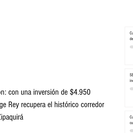
Cu
de
SE
in
ón: con una inversión de $4.950 
ge Rey recupera el histórico corredor 
ipaquirá
Cu
cu