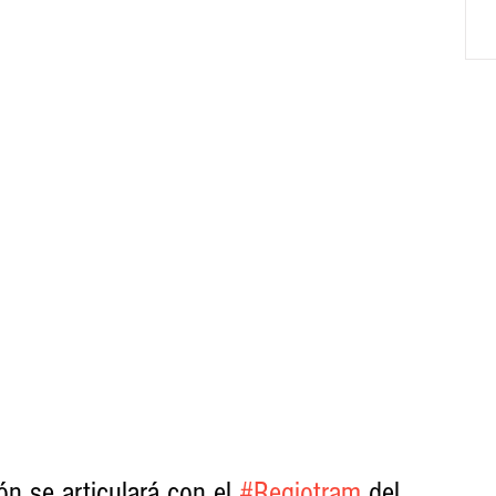
n se articulará con el 
#Regiotram
 del 