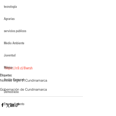
tecnología
Agrarias
servicios publicos
Medio Ambiente
Juventud
Música
https://n9.cl/8wrsh
Etiquetas:
Acción Comunal
Noticias Siglo 21
Cundinamarca
Gobernación de Cundinamarca
Democracia
Emprendimiento