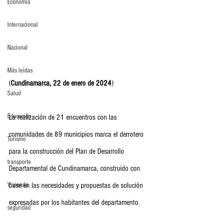
Economia
Internacional
Nacional
Más leídas
(
Cundinamarca, 22 de enero de 2024
) 
Salud
Educación
La realización de 21 encuentros con las 
comunidades de 89 municipios marca el derrotero 
Turismo
para la construcción del Plan de Desarrollo 
transporte
Departamental de Cundinamarca, construido con 
Vivienda
base en las necesidades y propuestas de solución 
expresadas por los habitantes del departamento.
seguridad