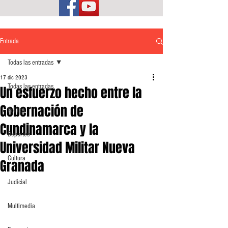
Entrada
Todas las entradas
17 dic 2023
Todas las entradas
Un esfuerzo hecho entre la
Gobernación de
Política
Cundinamarca y la
Deportes
Universidad Militar Nueva
Cultura
Granada
Judicial
Multimedia