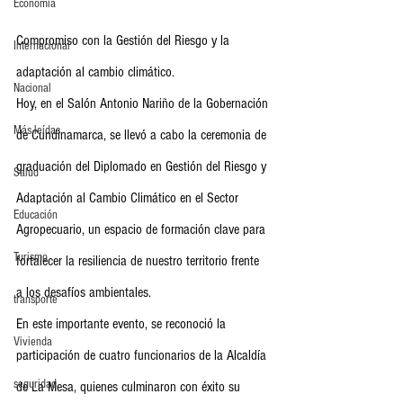
Economia
Compromiso con la Gestión del Riesgo y la 
Internacional
adaptación al cambio climático.
Nacional
Hoy, en el Salón Antonio Nariño de la Gobernación 
Más leídas
de Cundinamarca, se llevó a cabo la ceremonia de 
graduación del Diplomado en Gestión del Riesgo y 
Salud
Adaptación al Cambio Climático en el Sector 
Educación
Agropecuario, un espacio de formación clave para 
Turismo
fortalecer la resiliencia de nuestro territorio frente 
a los desafíos ambientales.
transporte
En este importante evento, se reconoció la 
Vivienda
participación de cuatro funcionarios de la Alcaldía 
seguridad
de La Mesa, quienes culminaron con éxito su 