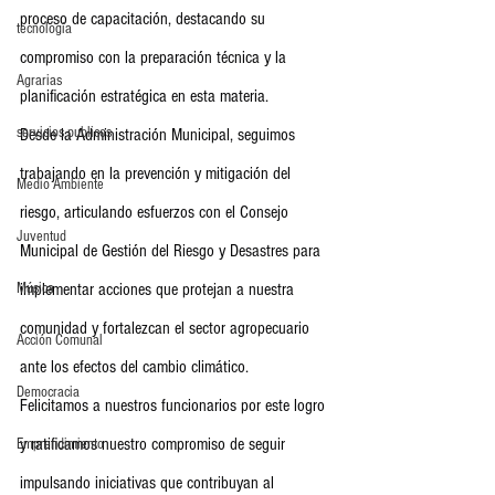
proceso de capacitación, destacando su 
tecnología
compromiso con la preparación técnica y la 
Agrarias
planificación estratégica en esta materia.
servicios publicos
Desde la Administración Municipal, seguimos 
trabajando en la prevención y mitigación del 
Medio Ambiente
riesgo, articulando esfuerzos con el Consejo 
Juventud
Municipal de Gestión del Riesgo y Desastres para 
Música
implementar acciones que protejan a nuestra 
comunidad y fortalezcan el sector agropecuario 
Acción Comunal
ante los efectos del cambio climático.
Democracia
Felicitamos a nuestros funcionarios por este logro 
y ratificamos nuestro compromiso de seguir 
Emprendimiento
impulsando iniciativas que contribuyan al 