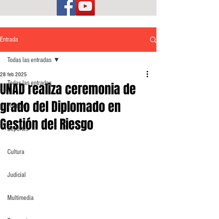
Entrada
Todas las entradas
28 feb 2025
Todas las entradas
UNAD realiza ceremonia de
grado del Diplomado en
Política
Gestión del Riesgo
Deportes
Cultura
Judicial
Multimedia