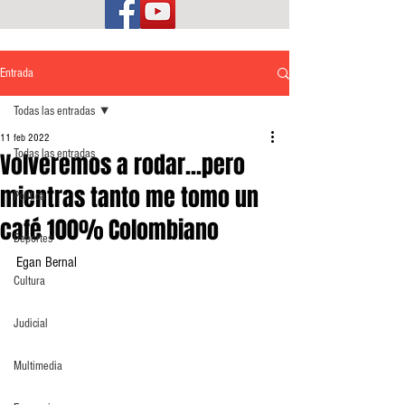
Entrada
Todas las entradas
11 feb 2022
Todas las entradas
Volveremos a rodar...pero
mientras tanto me tomo un
Política
café 100% Colombiano
Deportes
Egan Bernal 
Cultura
Judicial
Multimedia