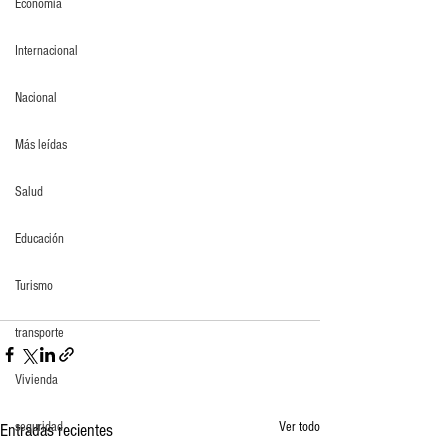
Economia
Internacional
Nacional
Más leídas
Salud
Educación
Turismo
transporte
Vivienda
seguridad
Ver todo
Entradas recientes