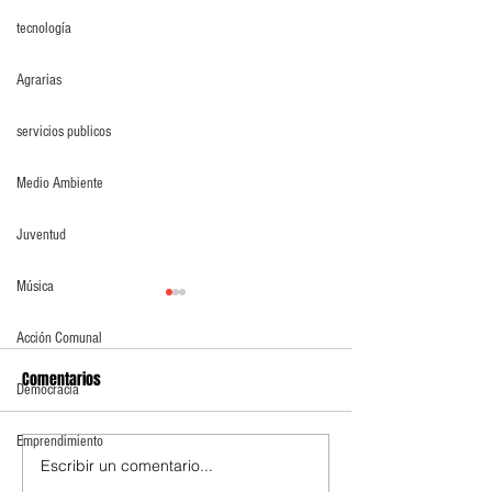
tecnología
Agrarias
servicios publicos
Medio Ambiente
Juventud
Música
Acción Comunal
Comentarios
Democracia
Emprendimiento
Escribir un comentario...
SE graduaron técnicos para
Cundinamarca abr