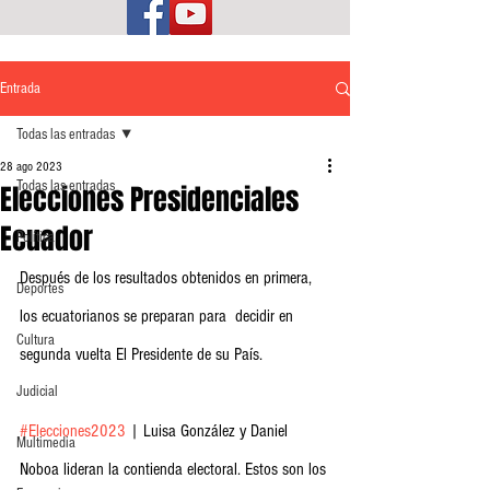
Entrada
Todas las entradas
28 ago 2023
Todas las entradas
Elecciones Presidenciales
Ecuador
Política
Después de los resultados obtenidos en primera, 
Deportes
los ecuatorianos se preparan para  decidir en 
Cultura
segunda vuelta El Presidente de su País.
Judicial
#Elecciones2023
 | Luisa González y Daniel 
Multimedia
Noboa lideran la contienda electoral. Estos son los 