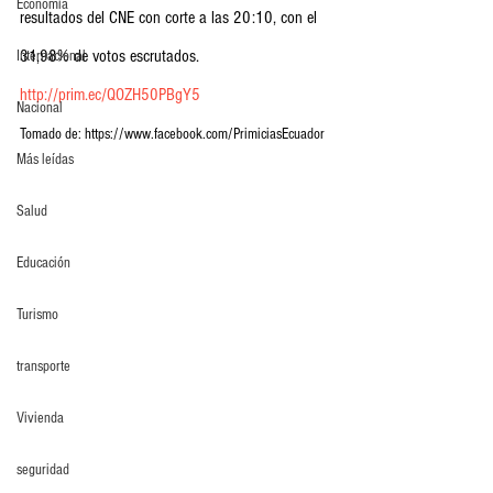
Economia
resultados del CNE con corte a las 20:10, con el 
31,98% de votos escrutados. 
Internacional
http://prim.ec/QOZH50PBgY5
Nacional
Tomado de: https://www.facebook.com/PrimiciasEcuador
Más leídas
Salud
Educación
Turismo
transporte
Vivienda
seguridad