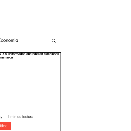
Economia
transporte
 Ambiente
ay
1 min de lectura
ítica