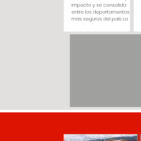
impacto y se consolida
entre los departamentos
más seguros del país La
estrategia
#CundinamarcaTieneQuien
LaCuide deja más de 4.000
capturas, 125 allanamientos
y reducciones significativas
en delitos como secuestro,
homicidio, hurto a comercio
y delitos sexuales, con corte
al 2 de agosto de 2026.
(Cundinamarca, agosto 5
de 2026). El departamento
continúa registrando
resultados positivos en
materia de seguridad. Con
corte al 2 d