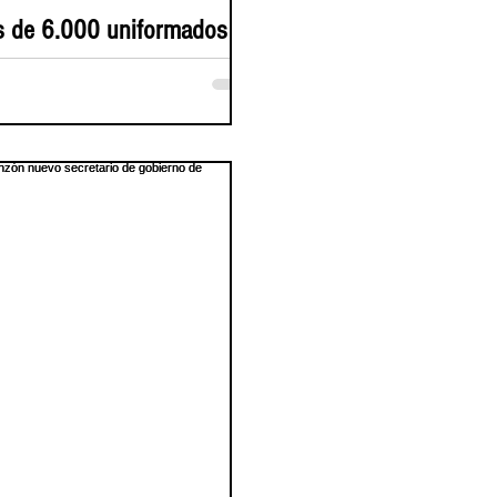
 de 6.000 uniformados
todiarán elecciones en
dinamarca
e 6.000 uniformados custodiarán las
iones presidenciales del 31 de mayo
undinamarca La Gobernación de
namarca articuló un dispositivo integral
guridad, gestión del riesgo y vigilancia
lógica para garantizar el derecho al
de más de 2,3 millones de ciudadanos
s 684 puestos de votación con 6.916
 distribuidas en los 116 municipios.
inamarca, mayo 27 de 2026). Bajo el
azgo del gobernador Jorge Rey, ya está
el dispositivo