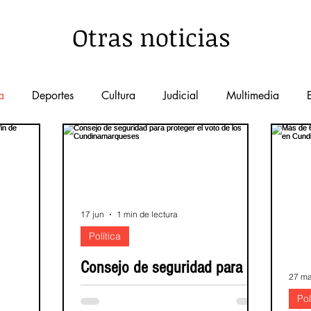
Otras noticias
a
Deportes
Cultura
Judicial
Multimedia
nal
Más leídas
Salud
Educación
Turismo
tecnología
Agrarias
servicios publicos
Medio
17 jun
1 min de lectura
Política
Acción Comunal
Democracia
Emprendimiento
Consejo de seguridad para
27 m
proteger el voto de los
Pol