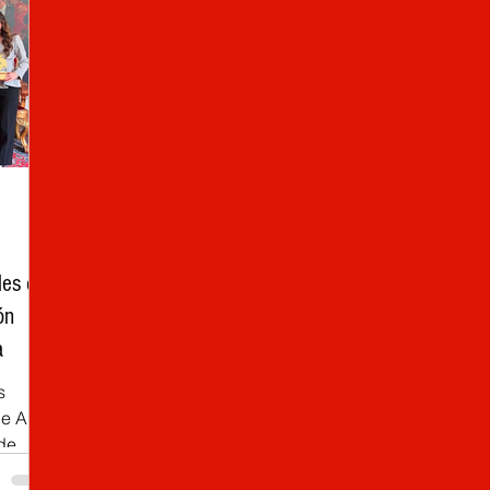
les de
ón
a
s
e Alta
de
de