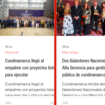
30 jul
29 jul
Nacional
Más leídas
la
Cundinamarca llegó al
Dos Galardones Naciona
empalme con proyectos listos
Alta Gerencia para gesti
para ejecutar
pública de cundinamarc
Cundinamarca llegó al
Cundinamarca recibe do
empalme con proyectos listos
Galardones Nacionales d
para ejecutar y obtuvo respaldo
Gerencia y una Mención 
),
del Gobierno entrante, afirma el
Honor por experiencias 