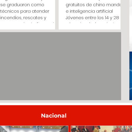
se graduaron como
gratuitos de chino mandarín
técnicos para atender
e inteligencia artificial
incendios, rescates y
Jóvenes entre los 14 y 28
emergencias La formación
años vinculados a juntas de
tuvo una duración de un
acción comunal podrán
año e incluyó 246 horas de
inscribirse hasta el 10 de
entrenamiento en atención
agosto para acceder a 88
prehospitalaria, rescate
cupos de formación virtual
estructural, incendios,
(Cundinamarca, agosto 4
materiales peligrosos y
de 2026) . "Desde el Instituto
Sistema de Comando de
de Acción Comunal y
Incidentes. (Cundinamarca,
Capital Social de
agosto 4 de 2026). Treinta y
Cundinamarca (IDACO)
siete integrantes de los
abrimos una nueva
organismos operativos de
convocatoria para que 60
Cundinamarca culminaron
jóvenes cundinamarqueses
un programa técnico
puedan aprender chino
orientado a la atención de
mandarín y 28 continúen
Nacional
in