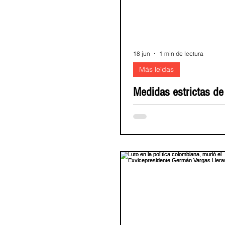
18 jun
1 min de lectura
Más leídas
Medidas estrictas de
seguridad para el fin
semana en Girardot
La Alcaldía de Girardot dando
al Decreto 0150 del 27 de may
establece estrictas medidas d
para el fin de semana del 20 al
correspondiente a elecciones p
en segunda vuelta. Entre las disposiciones
se encuentra la implementación
la prohibición del porte de arm
restricción para el transporte 