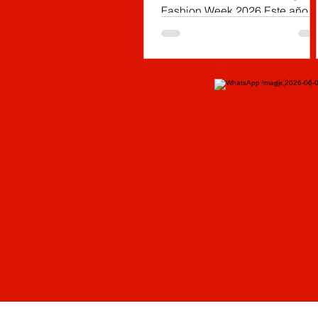
Fashion Week 2026 Este año, e
talento artesanal de 31
municipios de Cundinamarca
llega a la décima edición de
Bogotá Fashion Week para
posicionar los oficios
tradicionales en el escenario
más influyente del sistema
moda colombiano, conectand
la creación hecha a mano con
el diseño, la industria y las
tendencias de la moda
contemporánea.
(Cundinamarca, mayo 13 de
2026). Del 12 al 14 de mayo,
entre las 9:00 de la mañan