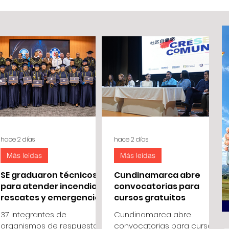
hace 2 días
hace 2 días
Más leídas
Más leídas
SE graduaron técnicos
Cundinamarca abre
para atender incendios,
convocatorias para
rescates y emergencias
cursos gratuitos
37 integrantes de
Cundinamarca abre
organismos de respuesta
convocatorias para cursos